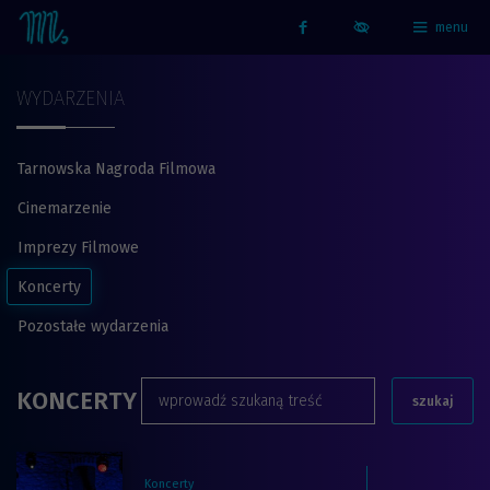
menu
Strona główna - Kino Marzenie
Facebook
WYDARZENIA
Tarnowska Nagroda Filmowa
Cinemarzenie
Imprezy Filmowe
Koncerty
Pozostałe wydarzenia
KONCERTY
szukaj
Koncerty