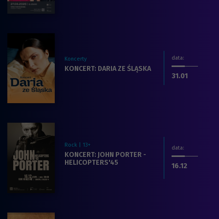
data
:
Koncerty
Zobacz więcej na temat filmu:
KONCERT: DARIA ZE ŚLĄSKA
dnia
.2026
31.01
Rock | 13+
data
:
Zobacz więcej na temat filmu:
KONCERT: JOHN PORTER -
HELICOPTERS'45
dnia
.2025
16.12