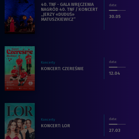
Zobacz więcej na temat filmu:
40. TNF - GALA WRĘCZENIA
data
:
NAGRÓD 40. TNF / KONCERT
„JERZY «DUDUŚ»
dnia
.2026
30.05
MATUSZKIEWICZ”
data
:
Koncerty
Zobacz więcej na temat filmu:
KONCERT: CZEREŚNIE
dnia
.2026
12.04
data
:
Koncerty
Zobacz więcej na temat filmu:
KONCERT: LOR
dnia
.2026
27.03