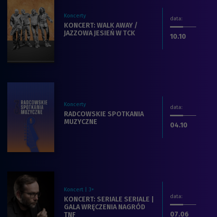
Koncerty
data
:
Zobacz więcej na temat filmu:
KONCERT: WALK AWAY /
JAZZOWA JESIEŃ W TCK
dnia
.2025
10.10
Koncerty
data
:
Zobacz więcej na temat filmu:
RADCOWSKIE SPOTKANIA
MUZYCZNE
dnia
.2025
04.10
Koncert | 3+
data
:
Zobacz więcej na temat filmu:
KONCERT: SERIALE SERIALE |
GALA WRĘCZENIA NAGRÓD
dnia
.2025
07.06
TNF