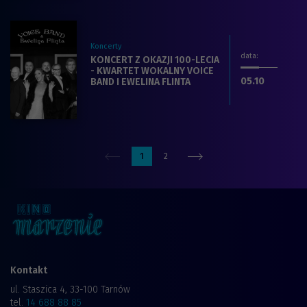
Koncerty
data
:
Zobacz więcej na temat filmu:
KONCERT Z OKAZJI 100-LECIA
- KWARTET WOKALNY VOICE
dnia
.2024
05.10
BAND I EWELINA FLINTA
1
2
Kontakt
ul. Staszica 4, 33-100 Tarnów
tel.
14 688 88 85