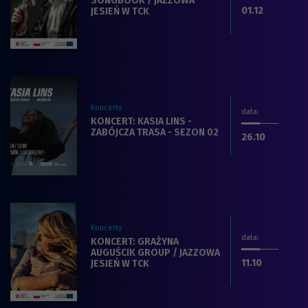
SONGBOOK / JAZZOWA
dnia
.2024
01.12
JESIEŃ W TCK
Koncerty
data
:
Zobacz więcej na temat filmu:
KONCERT: KASIA LINS -
ZABÓJCZA TRASA - SEZON 02
dnia
.2024
26.10
Koncerty
data
:
Zobacz więcej na temat filmu:
KONCERT: GRAŻYNA
AUGUŚCIK GROUP / JAZZOWA
dnia
.2024
11.10
JESIEŃ W TCK