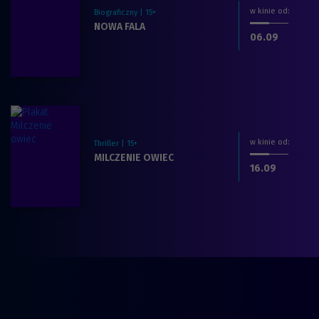
w kinie od
:
Biograficzny | 15+
Zobacz więcej na temat filmu:
NOWA FALA
dnia
.2026
06.09
w kinie od
:
Thriller | 15+
Zobacz więcej na temat filmu:
MILCZENIE OWIEC
dnia
.2026
16.09