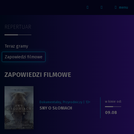
menu
Strona główna - Kino Marzenie
Facebook
REPERTUAR
Teraz gramy
Zapowiedzi filmowe
ZAPOWIEDZI FILMOWE
w kinie od
:
Dokumentalny, Przyrodniczy | 13+
Zobacz więcej na temat filmu:
SNY O SŁONIACH
dnia
.2026
09.08