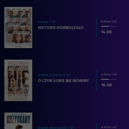
w kinie od
:
Dramat | 15+
Zobacz więcej na temat filmu:
HISTORIE RÓWNOLEGŁE
dnia
.2026
14.08
w kinie od
:
Dramat, Komedia | 15+
Zobacz więcej na temat filmu:
O CZYM SOBIE NIE MÓWIMY
dnia
.2026
16.08
w kinie od
:
Dramat obyczajowy | 12+