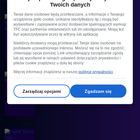
Twoich danych
Twoje dane osobowe będą przetwarzane, a informacje z Twojego
urządzenia (pliki cookie, unikalne identyfikatory itp.) mogą być
wyświetlane i zapisywane przez dostawców spełniających wymogi
Koncert | 7+
TFC oraz partnerów reklamowych lub im udostępniane. Mogą też
w kinie od
:
Zobacz więcej na temat filmu:
ANDRÉ RIEU. NIECH ŻYJE
być wykorzystywane przez tę witrynę lub aplikację.
MAASTRICHT!
dnia
.2026
25.08
Niektórzy dostawcy mogą przetwarzać Twoje dane osobowe na
podstawie uzasadnionego interesu. Możesz się na to nie zgodzić,
zmieniając opcje poniżej. Link umożliwiający zarządzanie zgodą
lub jej wycofanie w ramach ustawień dotyczących prywatności i
plików cookie znajdziesz u dołu tej strony.
Więcej informacji znajdziesz w naszej
polityce prywatności
.
w kinie od
:
Muzyczny, Dokumentalny | 15+
Zarządzaj opcjami
Zgadzam się
Zobacz więcej na temat filmu:
MONTEREY POP
dnia
.2026
30.08