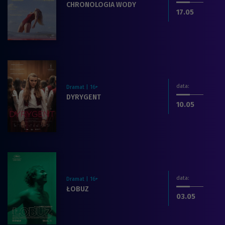
Zobacz więcej na temat filmu:
CHRONOLOGIA WODY
dnia
.2026
17.05
data
:
Dramat | 16+
Zobacz więcej na temat filmu:
DYRYGENT
dnia
.2026
10.05
data
:
Dramat | 16+
Zobacz więcej na temat filmu:
ŁOBUZ
dnia
.2026
03.05