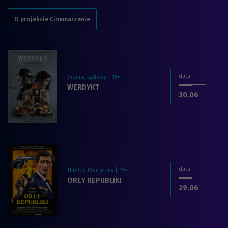
O projekcie Cinemarzenie
data
:
Dramat sądowy | 15+
Zobacz więcej na temat filmu:
WERDYKT
dnia
.2026
30.06
data
:
Thriller, Polityczny | 15+
Zobacz więcej na temat filmu:
ORŁY REPUBLIKI
dnia
.2026
29.06