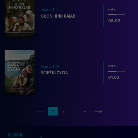
data
:
Dramat | 15+
Zobacz więcej na temat filmu:
GŁOS HIND RAJAB
dnia
.2026
08.02
data
:
Dramat | 15+
Zobacz więcej na temat filmu:
ŚCIEŻKI ŻYCIA
dnia
.2026
01.02
1
2
3
4