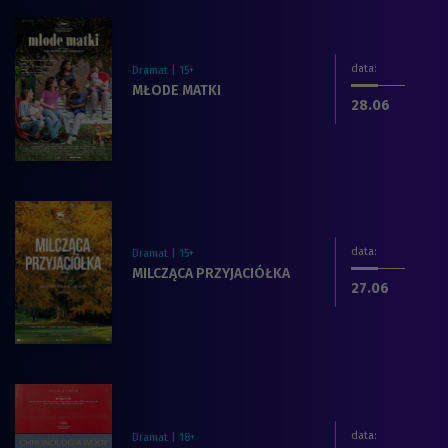
data
:
Dramat | 15+
Zobacz więcej na temat filmu:
MŁODE MATKI
dnia
.2026
28.06
data
:
Dramat | 15+
Zobacz więcej na temat filmu:
MILCZĄCA PRZYJACIÓŁKA
dnia
.2026
27.06
data
:
Dramat | 18+