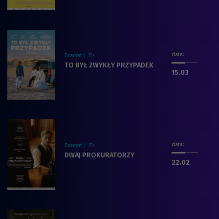
data
:
Dramat | 15+
Zobacz więcej na temat filmu:
TO BYŁ ZWYKŁY PRZYPADEK
dnia
.2026
15.03
data
:
Dramat | 15+
Zobacz więcej na temat filmu:
DWAJ PROKURATORZY
dnia
.2026
22.02