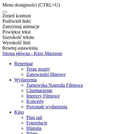
Menu dostępności
(CTRL+U)
Zmień kontrast
Podświetl linki
Zatrzymaj animacje
Powiększ tekst
Szerokość tekstu
Wysokość linii
Resetuj ustawienia
Strona główna - Kino Marzenie
Repertuar
Teraz gramy
Zapowiedzi filmowe
Wydarzenia
Tarnowska Nagroda Filmowa
Cinemarzenie
Imprezy Filmowe
Koncerty
Pozostałe wydarzenia
Kino
Plan sali
Fotorelacje
Historia
Bilety