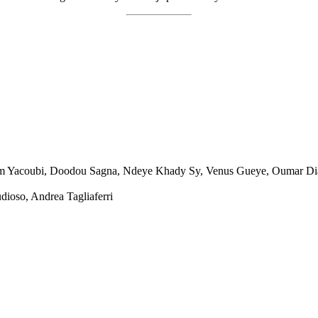
hem Yacoubi, Doodou Sagna, Ndeye Khady Sy, Venus Gueye, Oumar D
ioso, Andrea Tagliaferri