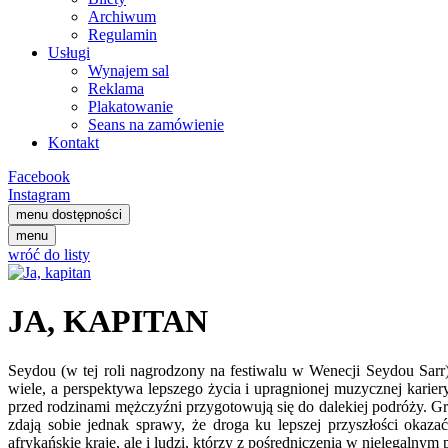
Archiwum
Regulamin
Usługi
Wynajem sal
Reklama
Plakatowanie
Seans na zamówienie
Kontakt
Facebook
Instagram
menu dostępności
menu
wróć do listy
JA, KAPITAN
Seydou (w tej roli nagrodzony na festiwalu w Wenecji Seydou Sarr)
wiele, a perspektywa lepszego życia i upragnionej muzycznej karie
przed rodzinami mężczyźni przygotowują się do dalekiej podróży. Gra
zdają sobie jednak sprawy, że droga ku lepszej przyszłości okaz
afrykańskie kraje, ale i ludzi, którzy z pośredniczenia w nielegalnym