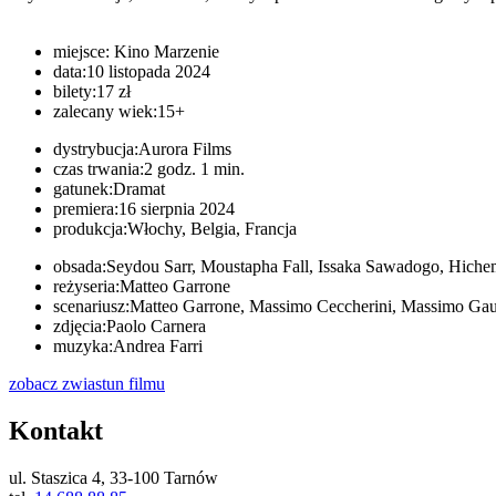
miejsce:
Kino Marzenie
data:
10 listopada 2024
bilety:
17 zł
zalecany wiek:
15+
dystrybucja:
Aurora Films
czas trwania:
2 godz. 1 min.
gatunek:
Dramat
premiera:
16 sierpnia 2024
produkcja:
Włochy, Belgia, Francja
obsada:
Seydou Sarr, Moustapha Fall, Issaka Sawadogo, Hic
reżyseria:
Matteo Garrone
scenariusz:
Matteo Garrone, Massimo Ceccherini, Massimo Gaud
zdjęcia:
Paolo Carnera
muzyka:
Andrea Farri
zobacz zwiastun
filmu
Kontakt
ul. Staszica 4, 33-100 Tarnów