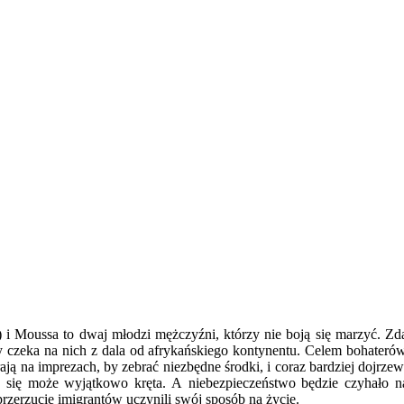
 i Moussa to dwaj młodzi mężczyźni, którzy nie boją się marzyć. Zda
ry czeka na nich z dala od afrykańskiego kontynentu. Celem bohater
ją na imprezach, by zebrać niezbędne środki, i coraz bardziej dojrze
ać się może wyjątkowo kręta. A niebezpieczeństwo będzie czyhało n
 przerzucie imigrantów uczynili swój sposób na życie.