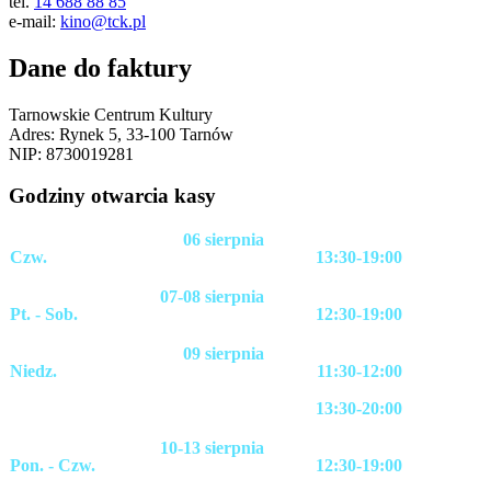
tel.
14 688 88 85
e-mail:
kino@tck.pl
Dane do faktury
Tarnowskie Centrum Kultury
Adres: Rynek 5, 33-100 Tarnów
NIP: 8730019281
Godziny otwarcia kasy
06 sierpnia
Czw.
13:30-19:00
07-08 sierpnia
Pt. - Sob.
12:30-19:00
09 sierpnia
Niedz.
11:30-12:00
13:30-20:00
10-13 sierpnia
Pon. - Czw.
12:30-19:00