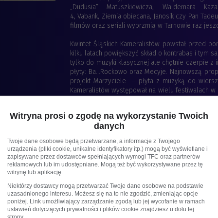
„Dudusia” Matuszkiewicza, Waldemara Kaza
4, Vabank, Ziemia obiecana, Janosik czy Pan Tadeu
filmów oraz seriali wybrzmią w Tarnowie raz jesz
Kwintet Śląskich Kameralistów powstał przed po
kilku latach powiększyć skład o kontrabas i tym s
tylko do muzyki klasycznej ale chętnie czerpie 
płyty: Ba...Rockowo oraz Mecyje. Najnowszą prop
projekt Marzyciele – płyta z muzyką do wierszy
Kameralistów występował na wielu festiwalach w kra
Borodin Quartet czy Kwintet Smyczkowy Filharmoni
Główny Partner koncertu:
Witryna prosi o zgodę na wykorzystanie Twoich
danych
Twoje dane osobowe będą przetwarzane, a informacje z Twojego
urządzenia (pliki cookie, unikalne identyfikatory itp.) mogą być wyświetlane i
zapisywane przez dostawców spełniających wymogi TFC oraz partnerów
reklamowych lub im udostępniane. Mogą też być wykorzystywane przez tę
Odwiedź stronę internetową Festiwalu:
ww
witrynę lub aplikację.
Niektórzy dostawcy mogą przetwarzać Twoje dane osobowe na podstawie
uzasadnionego interesu. Możesz się na to nie zgodzić, zmieniając opcje
poniżej. Link umożliwiający zarządzanie zgodą lub jej wycofanie w ramach
ustawień dotyczących prywatności i plików cookie znajdziesz u dołu tej
strony.