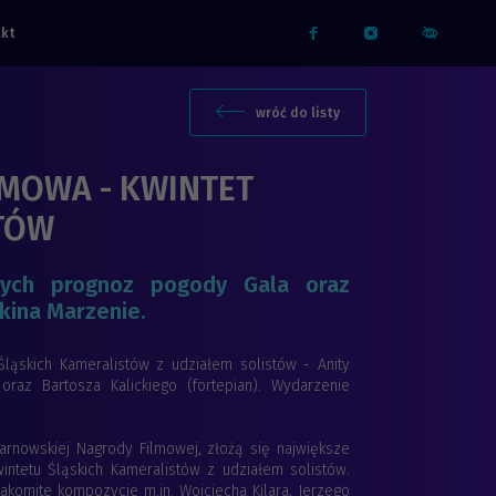
akt
Facebook
Instagram
menu dost
wróć do listy
LMOWA - KWINTET
TÓW
nych prognoz pogody Gala oraz
kina Marzenie.
ląskich Kameralistów z udziałem solistów - Anity
raz Bartosza Kalickiego (fortepian). Wydarzenie
rnowskiej Nagrody Filmowej, złożą się największe
intetu Śląskich Kameralistów z udziałem solistów.
komite kompozycje m.in. Wojciecha Kilara, Jerzego