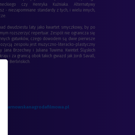
neckiego czy Henryka Kuźniaka. Alternatywy
sz - niezapomniane standardy z tych, i wielu innych,
cze.
nad dwudziestu laty jako kwartet smyczkowy, by po
amym rozszerzyć repertuar. Zespół nie ogranicza się
z innych gatunków, czego dowodem są dwie pierwsze
ozycją zespołu jest muzyczno-literacko-plastyczny
 Jana Brzechwy i Juliana Tuwima. Kwintet Śląskich
ju i za granicą obok takich gwiazd jak Jordi Savall,
ków Berlińskich.
w.tarnowskanagrodafilmowa.pl