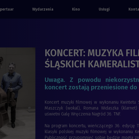
pertuar
Wydarzenia
Kino
Usługi
Kont
KONCERT: MUZYKA FI
ŚLĄSKICH KAMERALIS
Uwaga. Z powodu niekorzyst
koncert zostają przeniesione do 
Koncert muzyki filmowej w wykonaniu Kwintetu Ś
Maszczyk (wokal), Romana Widaszka (klarnet) o
uświetni Galę Wręczenia Nagród 36. TNF.
Na program koncertu, wieńczącego 36. edycję Ta
klasyki polskiej muzyki filmowej w wykonaniu Kw
Publiczność przypomnieć sobie będzie mogła zna