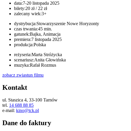
data:
7-20 listopada 2025
bilety:
20 zł / 22 zł
zalecany wiek:
3+
dystrybucja:
Stowarzyszenie Nowe Horyzonty
czas trwania:
45 min.
gatunek:
Bajka, Animacja
premiera:
7 listopada 2025
produkcja:
Polska
reżyseria:
Marta Stróżycka
scenariusz:
Anita Głowińska
muzyka:
Rafał Rozmus
zobacz zwiastun
filmu
Kontakt
ul. Staszica 4, 33-100 Tarnów
tel.
14 688 88 85
e-mail:
kino@tck.pl
Dane do faktury