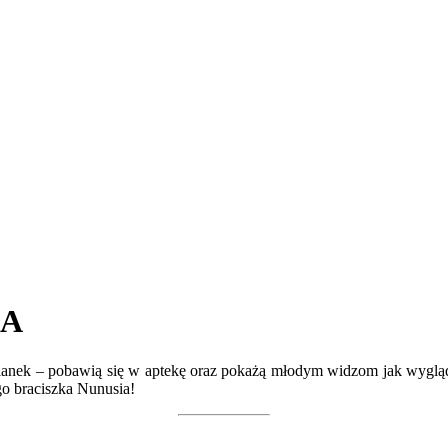
KA
ulianek – pobawią się w aptekę oraz pokażą młodym widzom jak wygląda
o braciszka Nunusia!