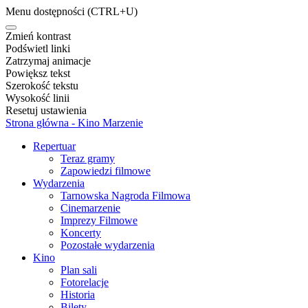
Menu dostępności
(CTRL+U)
Zmień kontrast
Podświetl linki
Zatrzymaj animacje
Powiększ tekst
Szerokość tekstu
Wysokość linii
Resetuj ustawienia
Strona główna - Kino Marzenie
Repertuar
Teraz gramy
Zapowiedzi filmowe
Wydarzenia
Tarnowska Nagroda Filmowa
Cinemarzenie
Imprezy Filmowe
Koncerty
Pozostałe wydarzenia
Kino
Plan sali
Fotorelacje
Historia
Bilety