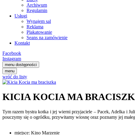
Archiwum
Regulamin
Usługi
Wynajem sal
Reklama
Plakatowanie
Seans na zamówienie
Kontakt
Facebook
Instagram
menu dostępności
menu
wróć do listy
KICIA KOCIA MA BRACISZ
Tym razem bystra kotka i jej wierni przyjaciele – Pacek, Adelka i J
pouczymy się o ogródku, przywitamy wiosnę oraz poznamy jej małeg
miejsce:
Kino Marzenie