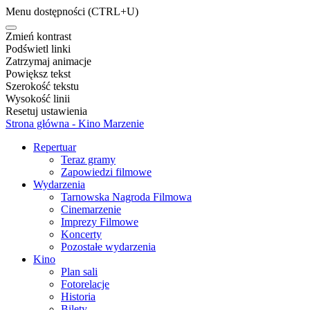
Menu dostępności
(CTRL+U)
Zmień kontrast
Podświetl linki
Zatrzymaj animacje
Powiększ tekst
Szerokość tekstu
Wysokość linii
Resetuj ustawienia
Strona główna - Kino Marzenie
Repertuar
Teraz gramy
Zapowiedzi filmowe
Wydarzenia
Tarnowska Nagroda Filmowa
Cinemarzenie
Imprezy Filmowe
Koncerty
Pozostałe wydarzenia
Kino
Plan sali
Fotorelacje
Historia
Bilety