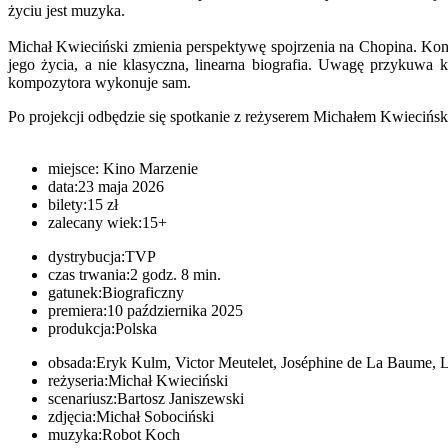
życiu jest muzyka.
Michał Kwieciński zmienia perspektywę spojrzenia na Chopina. Konc
jego życia, a nie klasyczna, linearna biografia. Uwagę przykuwa
kompozytora wykonuje sam.
Po projekcji odbędzie się spotkanie z reżyserem Michałem Kwiecińsk
miejsce:
Kino Marzenie
data:
23 maja 2026
bilety:
15 zł
zalecany wiek:
15+
dystrybucja:
TVP
czas trwania:
2 godz. 8 min.
gatunek:
Biograficzny
premiera:
10 października 2025
produkcja:
Polska
obsada:
Eryk Kulm, Victor Meutelet, Joséphine de La Baume, 
reżyseria:
Michał Kwieciński
scenariusz:
Bartosz Janiszewski
zdjęcia:
Michał Sobociński
muzyka:
Robot Koch