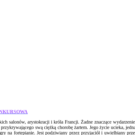
ONKURSOWA
skich salonów, arystokracji i króla Francji. Żadne znaczące wydarzen
, przykrywającego swą ciężką chorobę żartem. Jego życie ucieka, jedn
ry na fortepianie. Jest podziwiany przez przyjaciół i uwielbiany prz