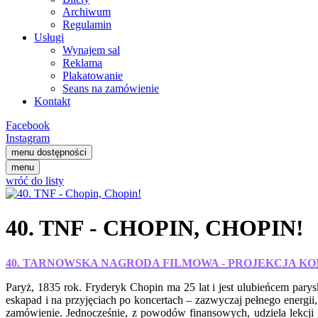
Archiwum
Regulamin
Usługi
Wynajem sal
Reklama
Plakatowanie
Seans na zamówienie
Kontakt
Facebook
Instagram
menu dostępności
menu
wróć do listy
40. TNF - CHOPIN, CHOPIN!
40. TARNOWSKA NAGRODA FILMOWA - PROJEKCJA K
Paryż, 1835 rok. Fryderyk Chopin ma 25 lat i jest ulubieńcem pary
eskapad i na przyjęciach po koncertach – zazwyczaj pełnego energii
zamówienie. Jednocześnie, z powodów finansowych, udziela lekcji g