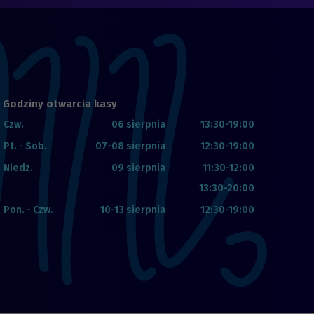
Godziny otwarcia kasy
Czw.
06 sierpnia
13:30-19:00
Pt. - Sob.
07-08 sierpnia
12:30-19:00
Niedz.
09 sierpnia
11:30-12:00
13:30-20:00
Pon. - Czw.
10-13 sierpnia
12:30-19:00