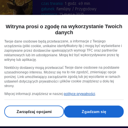
czas trwania:
1 godz. 49 min.
gatunek:
Familijny / Przygodowy
premiera:
21 marca 2025
produkcja:
USA, Niemcy
Witryna prosi o zgodę na wykorzystanie Twoich
obsada:
Rachel Zegler, Gal Gadot, Andrew Burnap
danych
reżyseria:
Marc Webb
Twoje dane osobowe będą przetwarzane, a informacje z Twojego
scenariusz:
Greta Gerwig, Erin Cressida Wilson
urządzenia (pliki cookie, unikalne identyfikatory itp.) mogą być wyświetlane i
zdjęcia:
Mandy Walker
zapisywane przez dostawców spełniających wymogi TFC oraz partnerów
muzyka:
Benj Pasek
reklamowych lub im udostępniane. Mogą też być wykorzystywane przez tę
witrynę lub aplikację.
Niektórzy dostawcy mogą przetwarzać Twoje dane osobowe na podstawie
uzasadnionego interesu. Możesz się na to nie zgodzić, zmieniając opcje
poniżej. Link umożliwiający zarządzanie zgodą lub jej wycofanie w ramach
ustawień dotyczących prywatności i plików cookie znajdziesz u dołu tej
strony.
Więcej informacji znajdziesz w naszej
polityce prywatności
.
Zarządzaj opcjami
Zgadzam się