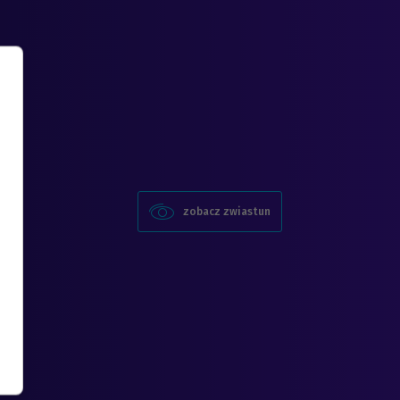
zobacz zwiastun
filmu