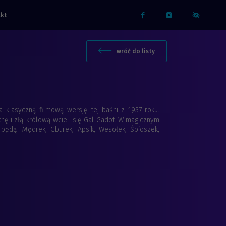
akt
Facebook
Instagram
menu dost
wróć do listy
a klasyczną filmową wersję tej baśni z 1937 roku.
chę i złą królową wcieli się Gal Gadot. W magicznym
będą: Mędrek, Gburek, Apsik, Wesołek, Śpioszek,