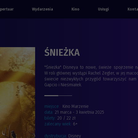
pertuar
Wydarzenia
Kino
Usługi
Kont
ŚNIEŻKA
"Śnieżka" Disneya to nowe, świeże spojrzenie n
W roli głównej wystąpi Rachel Zegler, w jej maco
świecie niezwykłych przygód towarzyszyć nam 
Gapcio i Nieśmiałek.
miejsce:
Kino Marzenie
data:
21 marca - 3 kwietnia 2025
bilety:
20 / 22 zł
zalecany wiek:
6+
dystrybucja:
Disney