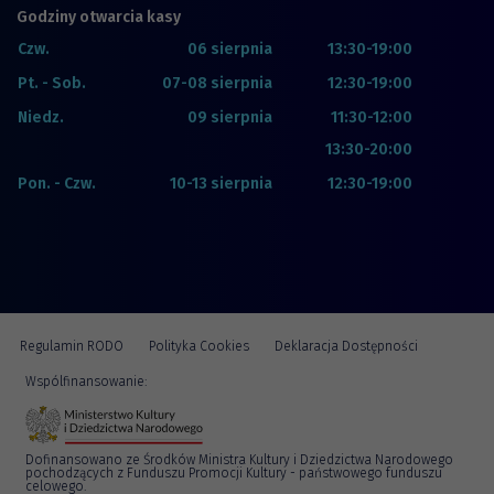
Godziny otwarcia kasy
Czw.
06 sierpnia
13:30-19:00
Pt. - Sob.
07-08 sierpnia
12:30-19:00
Niedz.
09 sierpnia
11:30-12:00
13:30-20:00
Pon. - Czw.
10-13 sierpnia
12:30-19:00
Regulamin RODO
Polityka Cookies
Deklaracja Dostępności
Wspólfinansowanie:
Dofinansowano ze Środków Ministra Kultury i Dziedzictwa Narodowego
pochodzących z Funduszu Promocji Kultury - państwowego funduszu
celowego.