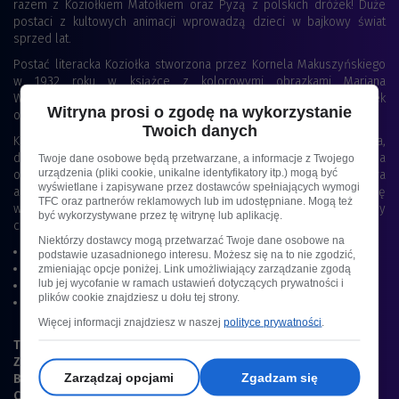
razem z Koziołkiem Matołkiem oraz Pyzą z polskich dróżek! Duże
postaci z kultowych animacji wprowadzą dzieci w bajkowy świat
sprzed lat.
Postać literacka Koziołka stworzona przez Kornela Makuszyńskiego
w 1932 roku w książce z kolorowymi obrazkami Mariana
Walentynowicza należą do jednych z pierwszych w Polsce historyjek
Witryna prosi o zgodę na wykorzystanie
obrazkowych dla dzieci.
Twoich danych
Koziołek jednak to postać ponadczasowa, sympatycznie niezdarna,
dobrotliwie naiwna i niesamowicie zabawna! Jest to niepowtarzalna
Twoje dane osobowe będą przetwarzane, a informacje z Twojego
urządzenia (pliki cookie, unikalne identyfikatory itp.) mogą być
okazja zobaczenia przygód Koziołka na dużym ekranie oraz ciekawa
wyświetlane i zapisywane przez dostawców spełniających wymogi
aktywność łącząca pokolenia. Będziemy wspólnie bawić się
TFC oraz partnerów reklamowych lub im udostępniane. Mogą też
w przestrzeni kina (około 20 minut), a na dużym ekranie obejrzymy
być wykorzystywane przez tę witrynę lub aplikację.
cztery odcinki
„Dziwnych przygód Koziołka Matołka”
:
Niektórzy dostawcy mogą przetwarzać Twoje dane osobowe na
Gwiazdor filmowy
podstawie uzasadnionego interesu. Możesz się na to nie zgodzić,
Przyjaciel zwierząt
zmieniając opcje poniżej. Link umożliwiający zarządzanie zgodą
lub jej wycofanie w ramach ustawień dotyczących prywatności i
W opałach
plików cookie znajdziesz u dołu tej strony.
Rajd
Więcej informacji znajdziesz w naszej
polityce prywatności
.
Termin:
18 października | godz. 11:00
Zalecany wiek
: 3+
Zarządzaj opcjami
Zgadzam się
Bilety:
20/22 zł
Czas trwania:
40 min. (seans) + 15 min. (zabawa)