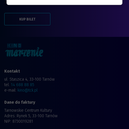
KUP BILET
Kontakt
ul. Staszica 4, 33-100 Tarnów
tel.
14 688 88 85
e-mail:
kino@tck.pl
Dane do faktury
Tarnowskie Centrum Kultury
Adres: Rynek 5, 33-100 Tarnów
NIP: 8730019281