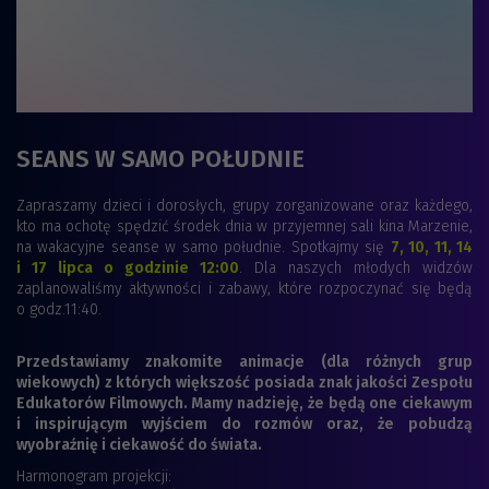
SEANS W SAMO POŁUDNIE
Zapraszamy dzieci i dorosłych, grupy zorganizowane oraz każdego,
kto ma ochotę spędzić środek dnia w przyjemnej sali kina Marzenie,
na wakacyjne seanse w samo południe. Spotkajmy się
7, 10, 11, 14
i 17 lipca o godzinie 12:00
. Dla naszych młodych widzów
zaplanowaliśmy aktywności i zabawy, które rozpoczynać się będą
o godz.11:40.
Przedstawiamy znakomite animacje (dla różnych grup
wiekowych) z których większość posiada znak jakości Zespołu
Edukatorów Filmowych. Mamy nadzieję, że będą one ciekawym
i inspirującym wyjściem do rozmów oraz, że pobudzą
wyobraźnię i ciekawość do świata.
Harmonogram projekcji: