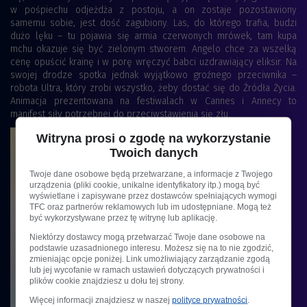
w pośpiechu odjeżdża z postoju, a on zostaje pozostawiony
samemu sobie, jest dość zagubiony. Las, do którego trafia, budzi
dużo lęku – tu pojawia się armia czerwonych mrówek, tam kupa
mchu okazuje się być zielonym stworem. Angelo chce za wszelką
cenę opuścić krainę i w porę wręczyć babci uzdrawiający eliksir. Na
swojej drodze spotka jednak wyjątkowo groźnego przeciwnika –
robota Ultra, który zrobi wszystko, żeby dostać się do Źródła Życia.
Animacja prezentowana na festiwalach w Cannes i Annecy to
manifest siły potrzebnej do przeciwstawienia się złu.
Witryna prosi o zgodę na wykorzystanie
Twoich danych
Twoje dane osobowe będą przetwarzane, a informacje z Twojego
urządzenia (pliki cookie, unikalne identyfikatory itp.) mogą być
wyświetlane i zapisywane przez dostawców spełniających wymogi
TFC oraz partnerów reklamowych lub im udostępniane. Mogą też
być wykorzystywane przez tę witrynę lub aplikację.
Niektórzy dostawcy mogą przetwarzać Twoje dane osobowe na
podstawie uzasadnionego interesu. Możesz się na to nie zgodzić,
zmieniając opcje poniżej. Link umożliwiający zarządzanie zgodą
lub jej wycofanie w ramach ustawień dotyczących prywatności i
plików cookie znajdziesz u dołu tej strony.
Więcej informacji znajdziesz w naszej
polityce prywatności
.