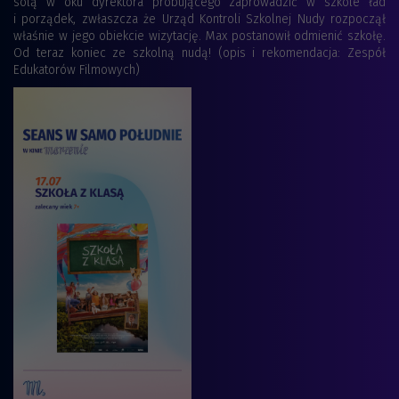
solą w oku dyrektora próbującego zaprowadzić w szkole ład
i porządek, zwłaszcza że Urząd Kontroli Szkolnej Nudy rozpoczął
właśnie w jego obiekcie wizytację. Max postanowił odmienić szkołę.
Od teraz koniec ze szkolną nudą! (opis i rekomendacja: Zespół
Edukatorów Filmowych)