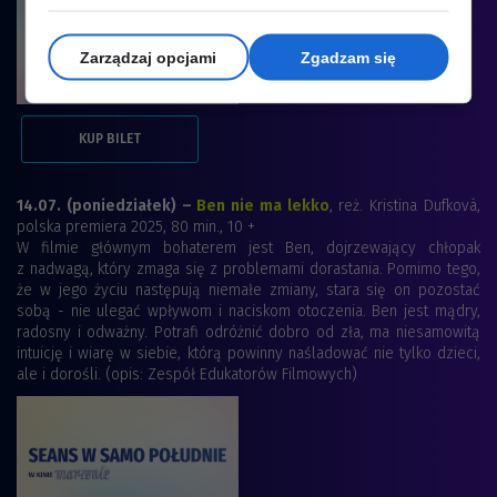
Zarządzaj opcjami
Zgadzam się
KUP BILET
14.07. (poniedziałek) –
Ben nie ma lekko
, reż. Kristina Dufková,
polska premiera 2025, 80 min., 10 +
W filmie głównym bohaterem jest Ben, dojrzewający chłopak
z nadwagą, który zmaga się z problemami dorastania. Pomimo tego,
że w jego życiu następują niemałe zmiany, stara się on pozostać
sobą - nie ulegać wpływom i naciskom otoczenia. Ben jest mądry,
radosny i odważny. Potrafi odróżnić dobro od zła, ma niesamowitą
intuicję i wiarę w siebie, którą powinny naśladować nie tylko dzieci,
ale i dorośli. (opis: Zespół Edukatorów Filmowych)