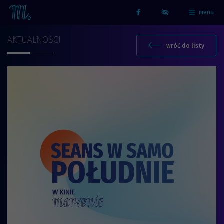
menu
Strona główna - Kino Marzenie
Facebook
AKTUALNOŚCI
wróć do listy