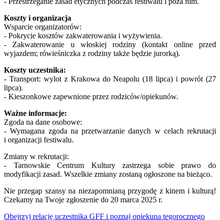
- Przestrzeganie zasad etycznych podczas festiwalu i poza nim.
Koszty i organizacja
Wsparcie organizatorów:
- Pokrycie kosztów zakwaterowania i wyżywienia.
- Zakwaterowanie u włoskiej rodziny (kontakt online przed
wyjazdem; rówieśniczka z rodziny także będzie jurorką).
Koszty uczestnika:
- Transport: wylot z Krakowa do Neapolu (18 lipca) i powrót (27
lipca).
- Kieszonkowe zapewnione przez rodziców/opiekunów.
Ważne informacje:
Zgoda na dane osobowe:
- Wymagana zgoda na przetwarzanie danych w celach rekrutacji
i organizacji festiwalu.
Zmiany w rekrutacji:
- Tarnowskie Centrum Kultury zastrzega sobie prawo do
modyfikacji zasad. Wszelkie zmiany zostaną ogłoszone na bieżąco.
Nie przegap szansy na niezapomnianą przygodę z kinem i kulturą!
Czekamy na Twoje zgłoszenie do 20 marca 2025 r.
Obejrzyj relację uczestnika GFF i poznaj opiekuna tegorocznego