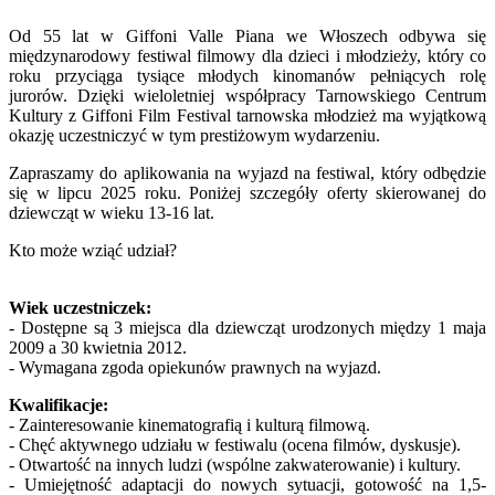
Od 55 lat w Giffoni Valle Piana we Włoszech odbywa się
międzynarodowy festiwal filmowy dla dzieci i młodzieży, który co
roku przyciąga tysiące młodych kinomanów pełniących rolę
jurorów. Dzięki wieloletniej współpracy Tarnowskiego Centrum
Kultury z Giffoni Film Festival tarnowska młodzież ma wyjątkową
okazję uczestniczyć w tym prestiżowym wydarzeniu.
Zapraszamy do aplikowania na wyjazd na festiwal, który odbędzie
się w lipcu 2025 roku. Poniżej szczegóły oferty skierowanej do
dziewcząt w wieku 13-16 lat.
Kto może wziąć udział?
Wiek uczestniczek:
- Dostępne są 3 miejsca dla dziewcząt urodzonych między 1 maja
2009 a 30 kwietnia 2012.
- Wymagana zgoda opiekunów prawnych na wyjazd.
Kwalifikacje:
- Zainteresowanie kinematografią i kulturą filmową.
- Chęć aktywnego udziału w festiwalu (ocena filmów, dyskusje).
- Otwartość na innych ludzi (wspólne zakwaterowanie) i kultury.
- Umiejętność adaptacji do nowych sytuacji, gotowość na 1,5-