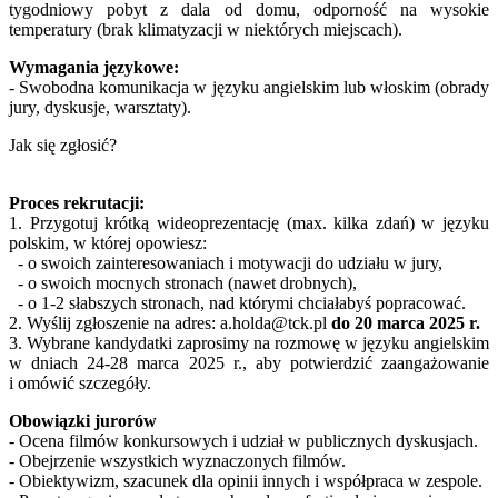
tygodniowy pobyt z dala od domu, odporność na wysokie
temperatury (brak klimatyzacji w niektórych miejscach).
Wymagania językowe:
- Swobodna komunikacja w języku angielskim lub włoskim (obrady
jury, dyskusje, warsztaty).
Jak się zgłosić?
Proces rekrutacji:
1. Przygotuj krótką wideoprezentację (max. kilka zdań) w języku
polskim, w której opowiesz:
- o swoich zainteresowaniach i motywacji do udziału w jury,
- o swoich mocnych stronach (nawet drobnych),
- o 1-2 słabszych stronach, nad którymi chciałabyś popracować.
2. Wyślij zgłoszenie na adres: a.holda@tck.pl
do 20 marca 2025 r.
3. Wybrane kandydatki zaprosimy na rozmowę w języku angielskim
w dniach 24-28 marca 2025 r., aby potwierdzić zaangażowanie
i omówić szczegóły.
Obowiązki jurorów
- Ocena filmów konkursowych i udział w publicznych dyskusjach.
- Obejrzenie wszystkich wyznaczonych filmów.
- Obiektywizm, szacunek dla opinii innych i współpraca w zespole.