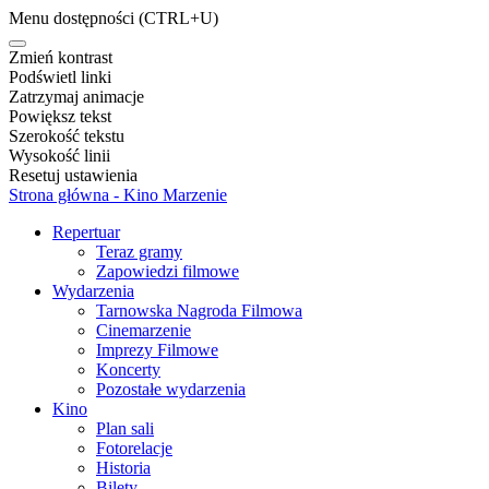
Menu dostępności
(CTRL+U)
Zmień kontrast
Podświetl linki
Zatrzymaj animacje
Powiększ tekst
Szerokość tekstu
Wysokość linii
Resetuj ustawienia
Strona główna - Kino Marzenie
Repertuar
Teraz gramy
Zapowiedzi filmowe
Wydarzenia
Tarnowska Nagroda Filmowa
Cinemarzenie
Imprezy Filmowe
Koncerty
Pozostałe wydarzenia
Kino
Plan sali
Fotorelacje
Historia
Bilety