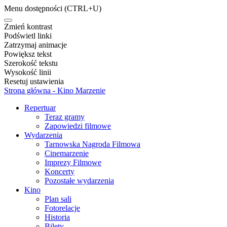
Menu dostępności
(CTRL+U)
Zmień kontrast
Podświetl linki
Zatrzymaj animacje
Powiększ tekst
Szerokość tekstu
Wysokość linii
Resetuj ustawienia
Strona główna - Kino Marzenie
Repertuar
Teraz gramy
Zapowiedzi filmowe
Wydarzenia
Tarnowska Nagroda Filmowa
Cinemarzenie
Imprezy Filmowe
Koncerty
Pozostałe wydarzenia
Kino
Plan sali
Fotorelacje
Historia
Bilety