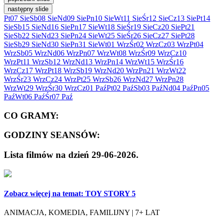
następny slide
Pt
07 Sie
Sb
08 Sie
Nd
09 Sie
Pn
10 Sie
Wt
11 Sie
Śr
12 Sie
Cz
13 Sie
Pt
14
Sie
Sb
15 Sie
Nd
16 Sie
Pn
17 Sie
Wt
18 Sie
Śr
19 Sie
Cz
20 Sie
Pt
21
Sie
Sb
22 Sie
Nd
23 Sie
Pn
24 Sie
Wt
25 Sie
Śr
26 Sie
Cz
27 Sie
Pt
28
Sie
Sb
29 Sie
Nd
30 Sie
Pn
31 Sie
Wt
01 Wrz
Śr
02 Wrz
Cz
03 Wrz
Pt
04
Wrz
Sb
05 Wrz
Nd
06 Wrz
Pn
07 Wrz
Wt
08 Wrz
Śr
09 Wrz
Cz
10
Wrz
Pt
11 Wrz
Sb
12 Wrz
Nd
13 Wrz
Pn
14 Wrz
Wt
15 Wrz
Śr
16
Wrz
Cz
17 Wrz
Pt
18 Wrz
Sb
19 Wrz
Nd
20 Wrz
Pn
21 Wrz
Wt
22
Wrz
Śr
23 Wrz
Cz
24 Wrz
Pt
25 Wrz
Sb
26 Wrz
Nd
27 Wrz
Pn
28
Wrz
Wt
29 Wrz
Śr
30 Wrz
Cz
01 Paź
Pt
02 Paź
Sb
03 Paź
Nd
04 Paź
Pn
05
Paź
Wt
06 Paź
Śr
07 Paź
CO GRAMY:
GODZINY SEANSÓW:
Lista filmów na dzień 29-06-2026.
Zobacz więcej na temat:
TOY STORY 5
ANIMACJA, KOMEDIA, FAMILIJNY | 7+ LAT