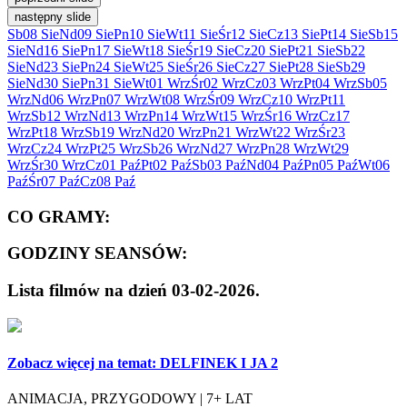
następny slide
Sb
08 Sie
Nd
09 Sie
Pn
10 Sie
Wt
11 Sie
Śr
12 Sie
Cz
13 Sie
Pt
14 Sie
Sb
15
Sie
Nd
16 Sie
Pn
17 Sie
Wt
18 Sie
Śr
19 Sie
Cz
20 Sie
Pt
21 Sie
Sb
22
Sie
Nd
23 Sie
Pn
24 Sie
Wt
25 Sie
Śr
26 Sie
Cz
27 Sie
Pt
28 Sie
Sb
29
Sie
Nd
30 Sie
Pn
31 Sie
Wt
01 Wrz
Śr
02 Wrz
Cz
03 Wrz
Pt
04 Wrz
Sb
05
Wrz
Nd
06 Wrz
Pn
07 Wrz
Wt
08 Wrz
Śr
09 Wrz
Cz
10 Wrz
Pt
11
Wrz
Sb
12 Wrz
Nd
13 Wrz
Pn
14 Wrz
Wt
15 Wrz
Śr
16 Wrz
Cz
17
Wrz
Pt
18 Wrz
Sb
19 Wrz
Nd
20 Wrz
Pn
21 Wrz
Wt
22 Wrz
Śr
23
Wrz
Cz
24 Wrz
Pt
25 Wrz
Sb
26 Wrz
Nd
27 Wrz
Pn
28 Wrz
Wt
29
Wrz
Śr
30 Wrz
Cz
01 Paź
Pt
02 Paź
Sb
03 Paź
Nd
04 Paź
Pn
05 Paź
Wt
06
Paź
Śr
07 Paź
Cz
08 Paź
CO GRAMY:
GODZINY SEANSÓW:
Lista filmów na dzień 03-02-2026.
Zobacz więcej na temat:
DELFINEK I JA 2
ANIMACJA, PRZYGODOWY | 7+ LAT