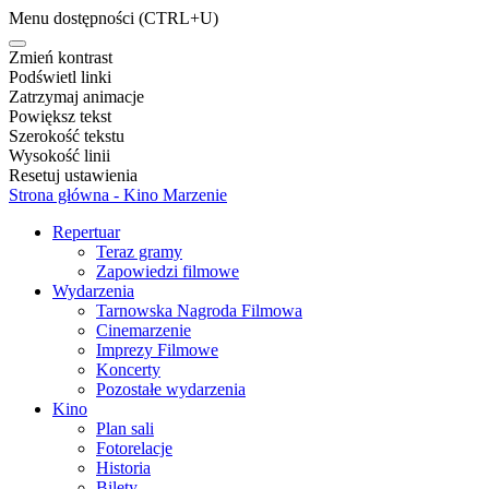
Menu dostępności
(CTRL+U)
Zmień kontrast
Podświetl linki
Zatrzymaj animacje
Powiększ tekst
Szerokość tekstu
Wysokość linii
Resetuj ustawienia
Strona główna - Kino Marzenie
Repertuar
Teraz gramy
Zapowiedzi filmowe
Wydarzenia
Tarnowska Nagroda Filmowa
Cinemarzenie
Imprezy Filmowe
Koncerty
Pozostałe wydarzenia
Kino
Plan sali
Fotorelacje
Historia
Bilety