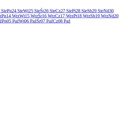
 Sie
Pn
24 Sie
Wt
25 Sie
Śr
26 Sie
Cz
27 Sie
Pt
28 Sie
Sb
29 Sie
Nd
30
z
Pn
14 Wrz
Wt
15 Wrz
Śr
16 Wrz
Cz
17 Wrz
Pt
18 Wrz
Sb
19 Wrz
Nd
20
ź
Pn
05 Paź
Wt
06 Paź
Śr
07 Paź
Cz
08 Paź