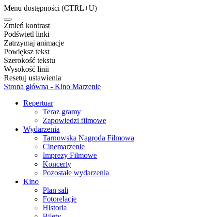
Menu dostępności
(CTRL+U)
Zmień kontrast
Podświetl linki
Zatrzymaj animacje
Powiększ tekst
Szerokość tekstu
Wysokość linii
Resetuj ustawienia
Strona główna - Kino Marzenie
Repertuar
Teraz gramy
Zapowiedzi filmowe
Wydarzenia
Tarnowska Nagroda Filmowa
Cinemarzenie
Imprezy Filmowe
Koncerty
Pozostałe wydarzenia
Kino
Plan sali
Fotorelacje
Historia
Bilety