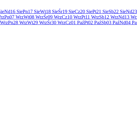
Sie
Nd
16 Sie
Pn
17 Sie
Wt
18 Sie
Śr
19 Sie
Cz
20 Sie
Pt
21 Sie
Sb
22 Sie
Nd
23
rz
Pn
07 Wrz
Wt
08 Wrz
Śr
09 Wrz
Cz
10 Wrz
Pt
11 Wrz
Sb
12 Wrz
Nd
13 Wr
 Wrz
Pn
28 Wrz
Wt
29 Wrz
Śr
30 Wrz
Cz
01 Paź
Pt
02 Paź
Sb
03 Paź
Nd
04 Pa