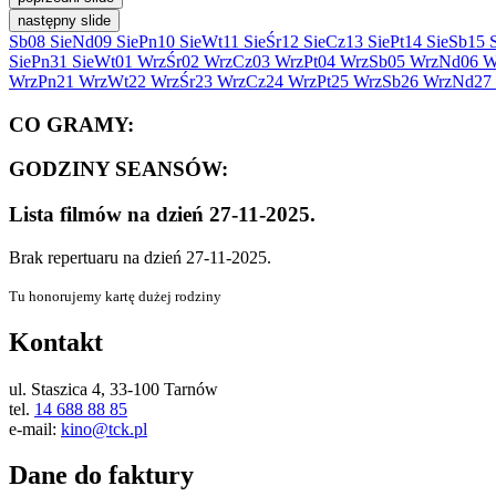
następny slide
Sb
08 Sie
Nd
09 Sie
Pn
10 Sie
Wt
11 Sie
Śr
12 Sie
Cz
13 Sie
Pt
14 Sie
Sb
15 
Sie
Pn
31 Sie
Wt
01 Wrz
Śr
02 Wrz
Cz
03 Wrz
Pt
04 Wrz
Sb
05 Wrz
Nd
06 W
Wrz
Pn
21 Wrz
Wt
22 Wrz
Śr
23 Wrz
Cz
24 Wrz
Pt
25 Wrz
Sb
26 Wrz
Nd
27
CO GRAMY:
GODZINY SEANSÓW:
Lista filmów na dzień 27-11-2025.
Brak repertuaru na dzień 27-11-2025.
Tu honorujemy kartę dużej rodziny
Kontakt
ul. Staszica 4, 33-100 Tarnów
tel.
14 688 88 85
e-mail:
kino@tck.pl
Dane do faktury