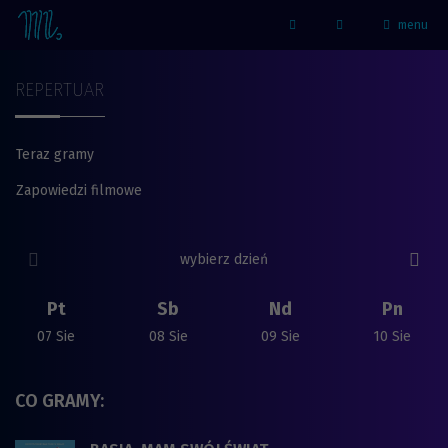
menu
Strona główna - Kino Marzenie
Facebook
REPERTUAR
Teraz gramy
Zapowiedzi filmowe
Repertuar
poprzedni slide
nast
wybierz dzień
Pt
Sb
Nd
Pn
07 Sie
08 Sie
09 Sie
10 Sie
CO GRAMY: