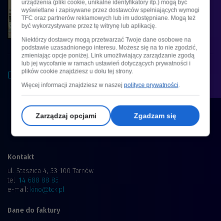
urządzenia (pliki cookie, unikalne identyfikatory itp.) mogą być
wyświetlane i zapisywane przez dostawców spełniających wymogi
DRAMAT, KOMEDIA | 15+ LAT
TFC oraz partnerów reklamowych lub im udostępniane. Mogą też
być wykorzystywane przez tę witrynę lub aplikację.
Niektórzy dostawcy mogą przetwarzać Twoje dane osobowe na
Godziny seansów
podstawie uzasadnionego interesu. Możesz się na to nie zgodzić,
zmieniając opcje poniżej. Link umożliwiający zarządzanie zgodą
lub jej wycofanie w ramach ustawień dotyczących prywatności i
plików cookie znajdziesz u dołu tej strony.
Tu honorujemy kartę dużej rodziny
Więcej informacji znajdziesz w naszej
polityce prywatności
.
Zarządzaj opcjami
Zgadzam się
Kontakt
ul. Staszica 4, 33-100 Tarnów
tel.
14 688 88 85
e-mail:
kino@tck.pl
Dane do faktury