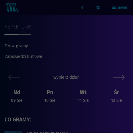
menu
Strona główna - Kino Marzenie
Facebook
REPERTUAR
Teraz gramy
Zapowiedzi filmowe
Repertuar
poprzedni slide
nast
wybierz dzień
Nd
Pn
Wt
Śr
09 Sie
10 Sie
11 Sie
12 Sie
CO GRAMY: