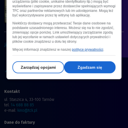
urządzenia (pliki cookie, unikalne identyfikatory itp.) mogą być
wyświetlane i zapisywane przez dostawców spełniających wymogi
DRAMAT, KOMEDIA | 15+ LAT
TFC oraz partnerów reklamowych lub im udostępniane. Mogą też
być wykorzystywane przez tę witrynę lub aplikację.
Niektórzy dostawcy mogą przetwarzać Twoje dane osobowe na
Godziny seansów
podstawie uzasadnionego interesu. Możesz się na to nie zgodzić,
zmieniając opcje poniżej. Link umożliwiający zarządzanie zgodą
lub jej wycofanie w ramach ustawień dotyczących prywatności i
plików cookie znajdziesz u dołu tej strony.
Tu honorujemy kartę dużej rodziny
Więcej informacji znajdziesz w naszej
polityce prywatności
.
Zarządzaj opcjami
Zgadzam się
Kontakt
ul. Staszica 4, 33-100 Tarnów
tel.
14 688 88 85
e-mail:
kino@tck.pl
Dane do faktury