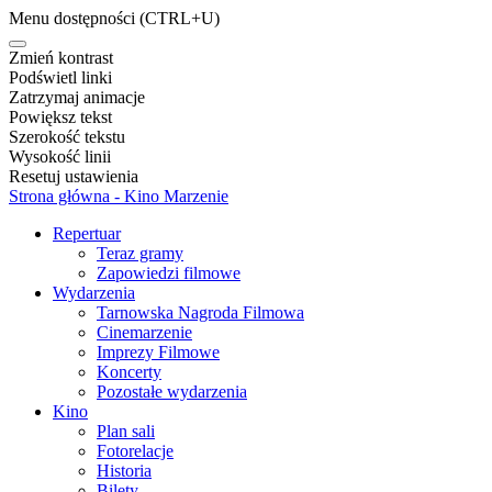
Menu dostępności
(CTRL+U)
Zmień kontrast
Podświetl linki
Zatrzymaj animacje
Powiększ tekst
Szerokość tekstu
Wysokość linii
Resetuj ustawienia
Strona główna - Kino Marzenie
Repertuar
Teraz gramy
Zapowiedzi filmowe
Wydarzenia
Tarnowska Nagroda Filmowa
Cinemarzenie
Imprezy Filmowe
Koncerty
Pozostałe wydarzenia
Kino
Plan sali
Fotorelacje
Historia
Bilety