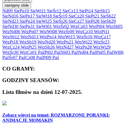
następny slide
Nd
09 Sie
Pn
10 Sie
Wt
11 Sie
Śr
12 Sie
Cz
13 Sie
Pt
14 Sie
Sb
15
Sie
Nd
16 Sie
Pn
17 Sie
Wt
18 Sie
Śr
19 Sie
Cz
20 Sie
Pt
21 Sie
Sb
22
Sie
Nd
23 Sie
Pn
24 Sie
Wt
25 Sie
Śr
26 Sie
Cz
27 Sie
Pt
28 Sie
Sb
29
Sie
Nd
30 Sie
Pn
31 Sie
Wt
01 Wrz
Śr
02 Wrz
Cz
03 Wrz
Pt
04 Wrz
Sb
05
Wrz
Nd
06 Wrz
Pn
07 Wrz
Wt
08 Wrz
Śr
09 Wrz
Cz
10 Wrz
Pt
11
Wrz
Sb
12 Wrz
Nd
13 Wrz
Pn
14 Wrz
Wt
15 Wrz
Śr
16 Wrz
Cz
17
Wrz
Pt
18 Wrz
Sb
19 Wrz
Nd
20 Wrz
Pn
21 Wrz
Wt
22 Wrz
Śr
23
Wrz
Cz
24 Wrz
Pt
25 Wrz
Sb
26 Wrz
Nd
27 Wrz
Pn
28 Wrz
Wt
29
Wrz
Śr
30 Wrz
Cz
01 Paź
Pt
02 Paź
Sb
03 Paź
Nd
04 Paź
Pn
05 Paź
Wt
06
Paź
Śr
07 Paź
Cz
08 Paź
Pt
09 Paź
CO GRAMY:
GODZINY SEANSÓW:
Lista filmów na dzień 12-07-2025.
Zobacz więcej na temat:
ROZMARZONE PORANKI:
ANIMACJE MOMAKIN