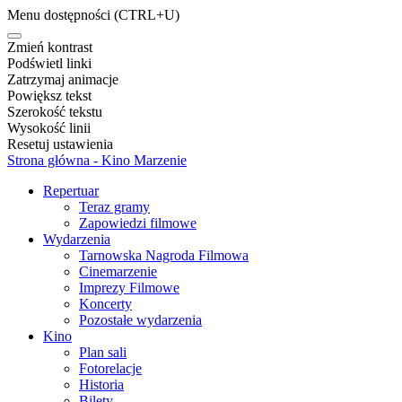
Menu dostępności
(CTRL+U)
Zmień kontrast
Podświetl linki
Zatrzymaj animacje
Powiększ tekst
Szerokość tekstu
Wysokość linii
Resetuj ustawienia
Strona główna - Kino Marzenie
Repertuar
Teraz gramy
Zapowiedzi filmowe
Wydarzenia
Tarnowska Nagroda Filmowa
Cinemarzenie
Imprezy Filmowe
Koncerty
Pozostałe wydarzenia
Kino
Plan sali
Fotorelacje
Historia
Bilety