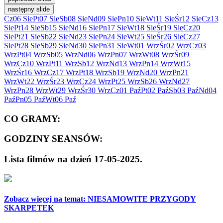
następny slide
Cz
06 Sie
Pt
07 Sie
Sb
08 Sie
Nd
09 Sie
Pn
10 Sie
Wt
11 Sie
Śr
12 Sie
Cz
13
Sie
Pt
14 Sie
Sb
15 Sie
Nd
16 Sie
Pn
17 Sie
Wt
18 Sie
Śr
19 Sie
Cz
20
Sie
Pt
21 Sie
Sb
22 Sie
Nd
23 Sie
Pn
24 Sie
Wt
25 Sie
Śr
26 Sie
Cz
27
Sie
Pt
28 Sie
Sb
29 Sie
Nd
30 Sie
Pn
31 Sie
Wt
01 Wrz
Śr
02 Wrz
Cz
03
Wrz
Pt
04 Wrz
Sb
05 Wrz
Nd
06 Wrz
Pn
07 Wrz
Wt
08 Wrz
Śr
09
Wrz
Cz
10 Wrz
Pt
11 Wrz
Sb
12 Wrz
Nd
13 Wrz
Pn
14 Wrz
Wt
15
Wrz
Śr
16 Wrz
Cz
17 Wrz
Pt
18 Wrz
Sb
19 Wrz
Nd
20 Wrz
Pn
21
Wrz
Wt
22 Wrz
Śr
23 Wrz
Cz
24 Wrz
Pt
25 Wrz
Sb
26 Wrz
Nd
27
Wrz
Pn
28 Wrz
Wt
29 Wrz
Śr
30 Wrz
Cz
01 Paź
Pt
02 Paź
Sb
03 Paź
Nd
04
Paź
Pn
05 Paź
Wt
06 Paź
CO GRAMY:
GODZINY SEANSÓW:
Lista filmów na dzień 17-05-2025.
Zobacz więcej na temat:
NIESAMOWITE PRZYGODY
SKARPETEK