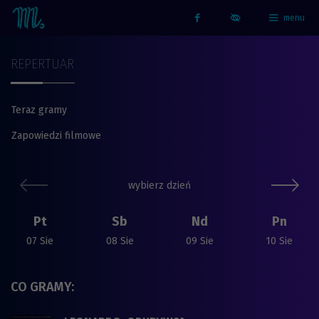
menu
Strona główna - Kino Marzenie
Facebook
REPERTUAR
Teraz gramy
Zapowiedzi filmowe
Repertuar
poprzedni slide
nast
wybierz dzień
Pt
Sb
Nd
Pn
07 Sie
08 Sie
09 Sie
10 Sie
CO GRAMY: