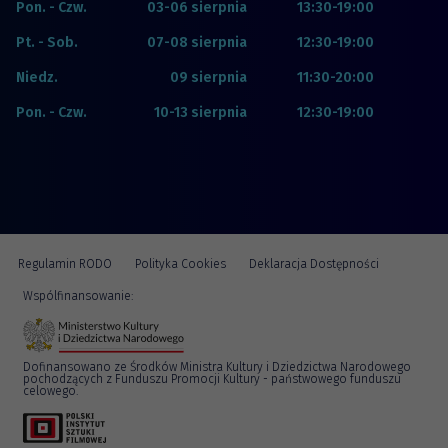
Pon. - Czw.
03-06 sierpnia
13:30-19:00
Pt. - Sob.
07-08 sierpnia
12:30-19:00
Niedz.
09 sierpnia
11:30-20:00
Pon. - Czw.
10-13 sierpnia
12:30-19:00
Regulamin RODO
Polityka Cookies
Deklaracja Dostępności
Wspólfinansowanie:
Dofinansowano ze Środków Ministra Kultury i Dziedzictwa Narodowego
pochodzących z Funduszu Promocji Kultury - państwowego funduszu
celowego.