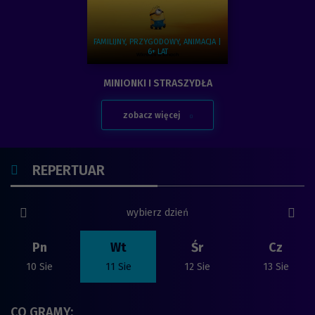
FAMILIJNY, PRZYGODOWY, ANIMACJA |
6+ LAT
Zobacz więcej na temat:
MINIONKI I STRASZYDŁA
zobacz więcej
SPRAWDŹ
REPERTUAR
poprzedni slide
nast
wybierz dzień
Pn
Wt
Śr
Cz
10 Sie
11 Sie
12 Sie
13 Sie
CO GRAMY: