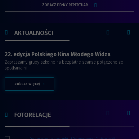
FILMÓW
ZOBACZ PEŁNY REPERTUAR
AKTUALNOŚCI
poprzednia akt
nast
22. edycja Polskiego Kina Młodego Widza
Zapraszamy grupy szkolne na bezpłatne seanse połączone ze
spotkaniami.
na temat 22. edycja Polskiego Kina Młodego Widza
zobacz więcej
poprzednia slid
nast
FOTORELACJE