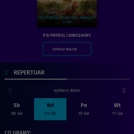
PRZYGODOWY, DLA DZIECI, ANIMACJA |
4+ LAT
Zobacz więcej na temat:
PSI PATROL I DINOZAURY
zobacz więcej
SPRAWDŹ
REPERTUAR
poprzedni slide
nast
wybierz dzień
Sb
Nd
Pn
Wt
08 Sie
09 Sie
10 Sie
11 Sie
CO GRAMY: