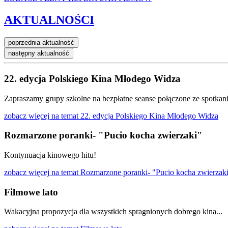
AKTUALNOŚCI
poprzednia aktualność
następny aktualność
22. edycja Polskiego Kina Młodego Widza
Zapraszamy grupy szkolne na bezpłatne seanse połączone ze spotkan
zobacz więcej
na temat 22. edycja Polskiego Kina Młodego Widza
Rozmarzone poranki- "Pucio kocha zwierzaki"
Kontynuacja kinowego hitu!
zobacz więcej
na temat Rozmarzone poranki- "Pucio kocha zwierzak
Filmowe lato
Wakacyjna propozycja dla wszystkich spragnionych dobrego kina...