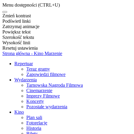
Menu dostępności
(CTRL+U)
Zmień kontrast
Podświetl linki
Zatrzymaj animacje
Powiększ tekst
Szerokość tekstu
Wysokość linii
Resetuj ustawienia
Strona główna - Kino Marzenie
Repertuar
Teraz gramy
Zapowiedzi filmowe
Wydarzenia
Tarnowska Nagroda Filmowa
Cinemarzenie
Imprezy Filmowe
Koncerty
Pozostałe wydarzenia
Kino
Plan sali
Fotorelacje
Historia
Bilety