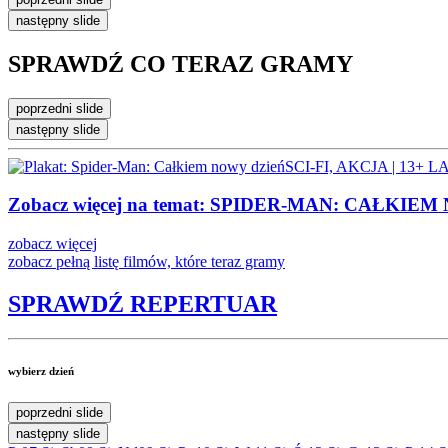
następny slide
SPRAWDŹ CO
TERAZ GRAMY
poprzedni slide
następny slide
SCI-FI, AKCJA | 13+ L
Zobacz więcej na temat:
SPIDER-MAN: CAŁKIEM
zobacz więcej
zobacz pełną listę
filmów, które teraz gramy
SPRAWDŹ
REPERTUAR
wybierz dzień
poprzedni slide
następny slide