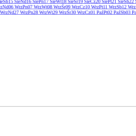
ie
Sb
15 Sie
Nd
16 Sie
Pn
17 Sie
Wt
18 Sie
Śr
19 Sie
Cz
20 Sie
Pt
21 Sie
Sb
22 
rz
Nd
06 Wrz
Pn
07 Wrz
Wt
08 Wrz
Śr
09 Wrz
Cz
10 Wrz
Pt
11 Wrz
Sb
12 Wrz
 Wrz
Nd
27 Wrz
Pn
28 Wrz
Wt
29 Wrz
Śr
30 Wrz
Cz
01 Paź
Pt
02 Paź
Sb
03 P