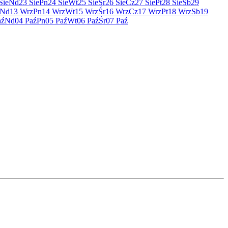
Sie
Nd
23 Sie
Pn
24 Sie
Wt
25 Sie
Śr
26 Sie
Cz
27 Sie
Pt
28 Sie
Sb
29
Nd
13 Wrz
Pn
14 Wrz
Wt
15 Wrz
Śr
16 Wrz
Cz
17 Wrz
Pt
18 Wrz
Sb
19
aź
Nd
04 Paź
Pn
05 Paź
Wt
06 Paź
Śr
07 Paź