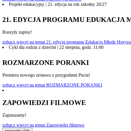
Projekt edukacyjny | 21. edycja na rok szkołny 26/27
21. EDYCJA PROGRAMU EDUKACJA
Ruszyły zapisy!
zobacz więcej
na temat 21. edycja programu Edukacja Młode Horyzo
Cykl dla rodzin z dziećmi | 22 sierpnia, godz. 11:00
ROZMARZONE PORANKI
Premiera nowego zestawu z przygodami Pucia!
zobacz więcej
na temat ROZMARZONE PORANKI
ZAPOWIEDZI FILMOWE
Zapraszamy!
zobacz więcej
na temat Zapowiedzi filmowe
poprzedni slide