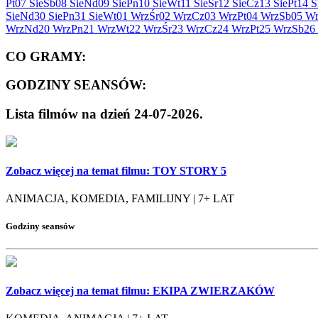
Pt
07 Sie
Sb
08 Sie
Nd
09 Sie
Pn
10 Sie
Wt
11 Sie
Śr
12 Sie
Cz
13 Sie
Pt
14 S
Sie
Nd
30 Sie
Pn
31 Sie
Wt
01 Wrz
Śr
02 Wrz
Cz
03 Wrz
Pt
04 Wrz
Sb
05 W
Wrz
Nd
20 Wrz
Pn
21 Wrz
Wt
22 Wrz
Śr
23 Wrz
Cz
24 Wrz
Pt
25 Wrz
Sb
26
CO GRAMY:
GODZINY SEANSÓW:
Lista filmów na dzień 24-07-2026.
Zobacz więcej na temat filmu:
TOY STORY 5
ANIMACJA, KOMEDIA, FAMILIJNY | 7+ LAT
Godziny seansów
Zobacz więcej na temat filmu:
EKIPA ZWIERZAKÓW