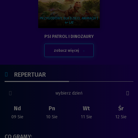
PRZYGODOWY, DLA DZIECI, ANIMACJA |
4+ LAT
Zobacz więcej na temat:
PSI PATROL I DINOZAURY
zobacz więcej
SPRAWDŹ
REPERTUAR
poprzedni slide
nast
wybierz dzień
Nd
Pn
Wt
Śr
09 Sie
10 Sie
11 Sie
12 Sie
CO GRAMY: