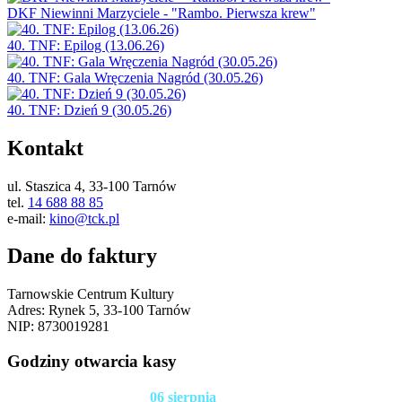
DKF Niewinni Marzyciele - "Rambo. Pierwsza krew"
40. TNF: Epilog (13.06.26)
40. TNF: Gala Wręczenia Nagród (30.05.26)
40. TNF: Dzień 9 (30.05.26)
Kontakt
ul. Staszica 4, 33-100 Tarnów
tel.
14 688 88 85
e-mail:
kino@tck.pl
Dane do faktury
Tarnowskie Centrum Kultury
Adres: Rynek 5, 33-100 Tarnów
NIP: 8730019281
Godziny otwarcia kasy
06 sierpnia