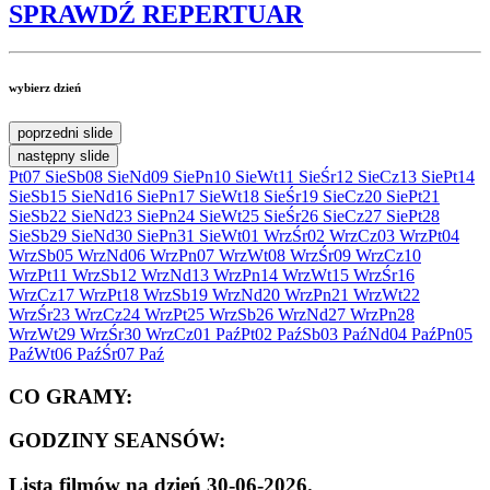
SPRAWDŹ
REPERTUAR
wybierz dzień
poprzedni slide
następny slide
Pt
07 Sie
Sb
08 Sie
Nd
09 Sie
Pn
10 Sie
Wt
11 Sie
Śr
12 Sie
Cz
13 Sie
Pt
14
Sie
Sb
15 Sie
Nd
16 Sie
Pn
17 Sie
Wt
18 Sie
Śr
19 Sie
Cz
20 Sie
Pt
21
Sie
Sb
22 Sie
Nd
23 Sie
Pn
24 Sie
Wt
25 Sie
Śr
26 Sie
Cz
27 Sie
Pt
28
Sie
Sb
29 Sie
Nd
30 Sie
Pn
31 Sie
Wt
01 Wrz
Śr
02 Wrz
Cz
03 Wrz
Pt
04
Wrz
Sb
05 Wrz
Nd
06 Wrz
Pn
07 Wrz
Wt
08 Wrz
Śr
09 Wrz
Cz
10
Wrz
Pt
11 Wrz
Sb
12 Wrz
Nd
13 Wrz
Pn
14 Wrz
Wt
15 Wrz
Śr
16
Wrz
Cz
17 Wrz
Pt
18 Wrz
Sb
19 Wrz
Nd
20 Wrz
Pn
21 Wrz
Wt
22
Wrz
Śr
23 Wrz
Cz
24 Wrz
Pt
25 Wrz
Sb
26 Wrz
Nd
27 Wrz
Pn
28
Wrz
Wt
29 Wrz
Śr
30 Wrz
Cz
01 Paź
Pt
02 Paź
Sb
03 Paź
Nd
04 Paź
Pn
05
Paź
Wt
06 Paź
Śr
07 Paź
CO GRAMY:
GODZINY SEANSÓW:
Lista filmów na dzień 30-06-2026.