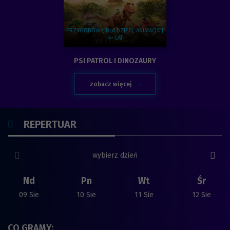
PRZYGODOWY, DLA DZIECI, ANIMACJA |
4+ LAT
Zobacz więcej na temat:
PSI PATROL I DINOZAURY
zobacz więcej
SPRAWDŹ
REPERTUAR
poprzedni slide
nast
wybierz dzień
Nd
Pn
Wt
Śr
09 Sie
10 Sie
11 Sie
12 Sie
CO GRAMY: