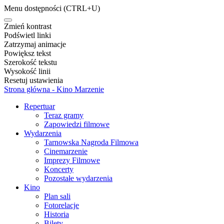
Menu dostępności
(CTRL+U)
Zmień kontrast
Podświetl linki
Zatrzymaj animacje
Powiększ tekst
Szerokość tekstu
Wysokość linii
Resetuj ustawienia
Strona główna - Kino Marzenie
Repertuar
Teraz gramy
Zapowiedzi filmowe
Wydarzenia
Tarnowska Nagroda Filmowa
Cinemarzenie
Imprezy Filmowe
Koncerty
Pozostałe wydarzenia
Kino
Plan sali
Fotorelacje
Historia
Bilety