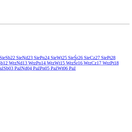
Sie
Sb
22 Sie
Nd
23 Sie
Pn
24 Sie
Wt
25 Sie
Śr
26 Sie
Cz
27 Sie
Pt
28
Sb
12 Wrz
Nd
13 Wrz
Pn
14 Wrz
Wt
15 Wrz
Śr
16 Wrz
Cz
17 Wrz
Pt
18
aź
Sb
03 Paź
Nd
04 Paź
Pn
05 Paź
Wt
06 Paź