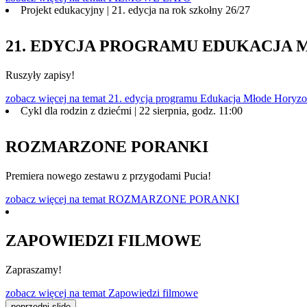
Projekt edukacyjny | 21. edycja na rok szkołny 26/27
21. EDYCJA PROGRAMU EDUKACJA
Ruszyły zapisy!
zobacz więcej
na temat 21. edycja programu Edukacja Młode Horyzo
Cykl dla rodzin z dziećmi | 22 sierpnia, godz. 11:00
ROZMARZONE PORANKI
Premiera nowego zestawu z przygodami Pucia!
zobacz więcej
na temat ROZMARZONE PORANKI
ZAPOWIEDZI FILMOWE
Zapraszamy!
zobacz więcej
na temat Zapowiedzi filmowe
poprzedni slide