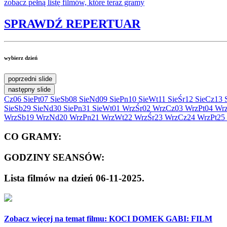
zobacz pełną listę
filmów, które teraz gramy
SPRAWDŹ
REPERTUAR
wybierz dzień
poprzedni slide
następny slide
Cz
06 Sie
Pt
07 Sie
Sb
08 Sie
Nd
09 Sie
Pn
10 Sie
Wt
11 Sie
Śr
12 Sie
Cz
13 
Sie
Sb
29 Sie
Nd
30 Sie
Pn
31 Sie
Wt
01 Wrz
Śr
02 Wrz
Cz
03 Wrz
Pt
04 Wr
Wrz
Sb
19 Wrz
Nd
20 Wrz
Pn
21 Wrz
Wt
22 Wrz
Śr
23 Wrz
Cz
24 Wrz
Pt
25
CO GRAMY:
GODZINY SEANSÓW:
Lista filmów na dzień 06-11-2025.
Zobacz więcej na temat filmu:
KOCI DOMEK GABI: FILM