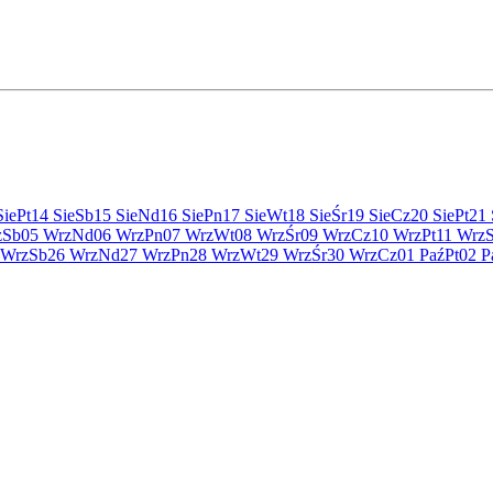
Sie
Pt
14 Sie
Sb
15 Sie
Nd
16 Sie
Pn
17 Sie
Wt
18 Sie
Śr
19 Sie
Cz
20 Sie
Pt
21 
z
Sb
05 Wrz
Nd
06 Wrz
Pn
07 Wrz
Wt
08 Wrz
Śr
09 Wrz
Cz
10 Wrz
Pt
11 Wrz
 Wrz
Sb
26 Wrz
Nd
27 Wrz
Pn
28 Wrz
Wt
29 Wrz
Śr
30 Wrz
Cz
01 Paź
Pt
02 P