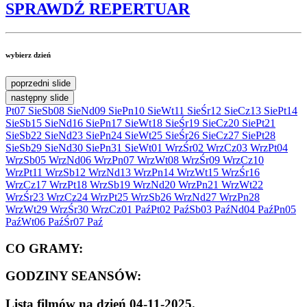
SPRAWDŹ
REPERTUAR
wybierz dzień
poprzedni slide
następny slide
Pt
07 Sie
Sb
08 Sie
Nd
09 Sie
Pn
10 Sie
Wt
11 Sie
Śr
12 Sie
Cz
13 Sie
Pt
14
Sie
Sb
15 Sie
Nd
16 Sie
Pn
17 Sie
Wt
18 Sie
Śr
19 Sie
Cz
20 Sie
Pt
21
Sie
Sb
22 Sie
Nd
23 Sie
Pn
24 Sie
Wt
25 Sie
Śr
26 Sie
Cz
27 Sie
Pt
28
Sie
Sb
29 Sie
Nd
30 Sie
Pn
31 Sie
Wt
01 Wrz
Śr
02 Wrz
Cz
03 Wrz
Pt
04
Wrz
Sb
05 Wrz
Nd
06 Wrz
Pn
07 Wrz
Wt
08 Wrz
Śr
09 Wrz
Cz
10
Wrz
Pt
11 Wrz
Sb
12 Wrz
Nd
13 Wrz
Pn
14 Wrz
Wt
15 Wrz
Śr
16
Wrz
Cz
17 Wrz
Pt
18 Wrz
Sb
19 Wrz
Nd
20 Wrz
Pn
21 Wrz
Wt
22
Wrz
Śr
23 Wrz
Cz
24 Wrz
Pt
25 Wrz
Sb
26 Wrz
Nd
27 Wrz
Pn
28
Wrz
Wt
29 Wrz
Śr
30 Wrz
Cz
01 Paź
Pt
02 Paź
Sb
03 Paź
Nd
04 Paź
Pn
05
Paź
Wt
06 Paź
Śr
07 Paź
CO GRAMY:
GODZINY SEANSÓW:
Lista filmów na dzień 04-11-2025.