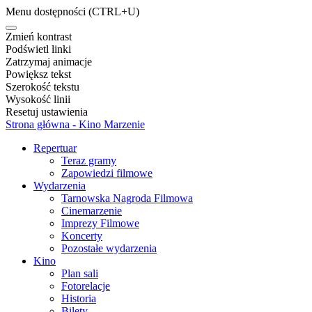
Menu dostępności
(CTRL+U)
Zmień kontrast
Podświetl linki
Zatrzymaj animacje
Powiększ tekst
Szerokość tekstu
Wysokość linii
Resetuj ustawienia
Strona główna - Kino Marzenie
Repertuar
Teraz gramy
Zapowiedzi filmowe
Wydarzenia
Tarnowska Nagroda Filmowa
Cinemarzenie
Imprezy Filmowe
Koncerty
Pozostałe wydarzenia
Kino
Plan sali
Fotorelacje
Historia
Bilety