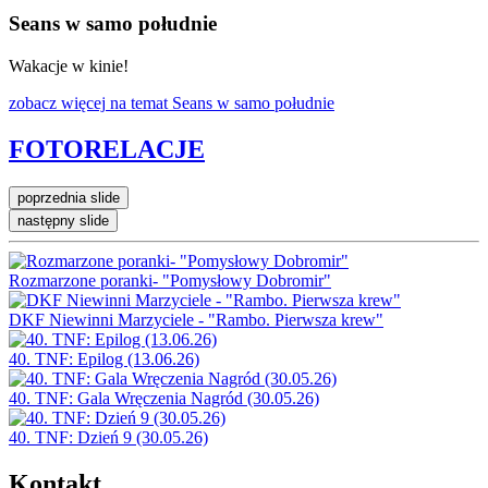
Seans w samo południe
Wakacje w kinie!
zobacz więcej
na temat Seans w samo południe
FOTORELACJE
poprzednia slide
następny slide
Rozmarzone poranki- "Pomysłowy Dobromir"
DKF Niewinni Marzyciele - "Rambo. Pierwsza krew"
40. TNF: Epilog (13.06.26)
40. TNF: Gala Wręczenia Nagród (30.05.26)
40. TNF: Dzień 9 (30.05.26)
Kontakt