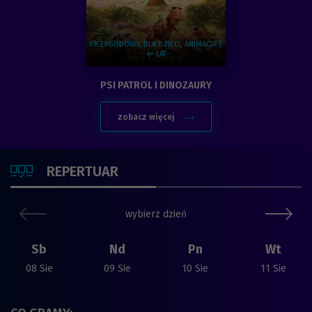
PRZYGODOWY, DLA DZIECI, ANIMACJA |
4+ LAT
Zobacz więcej na temat:
PSI PATROL I DINOZAURY
zobacz więcej
SPRAWDŹ
REPERTUAR
poprzedni slide
nast
wybierz dzień
Sb
Nd
Pn
Wt
08 Sie
09 Sie
10 Sie
11 Sie