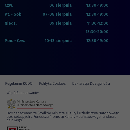
Czw.
06 sierpnia
13:30-19:00
Pt. - Sob.
07-08 sierpnia
12:30-19:00
Niedz.
09 sierpnia
11:30-12:00
13:30-20:00
Pon. - Czw.
10-13 sierpnia
12:30-19:00
Regulamin RODO
Polityka Cookies
Deklaracja Dostępności
Wspólfinansowanie:
Dofinansowano ze Środków Ministra Kultury i Dziedzictwa Narodowego
pochodzących z Funduszu Promocji Kultury - państwowego funduszu
celowego.