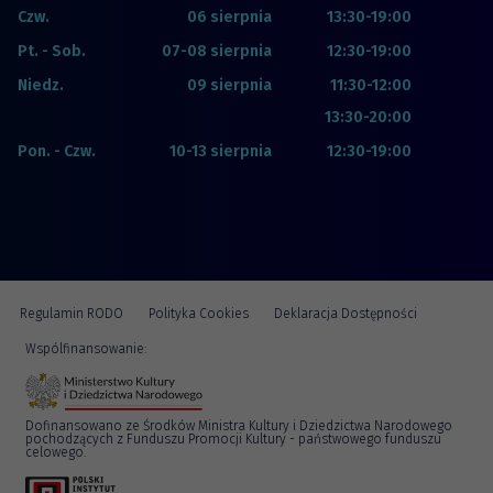
Czw.
06 sierpnia
13:30-19:00
Pt. - Sob.
07-08 sierpnia
12:30-19:00
Niedz.
09 sierpnia
11:30-12:00
13:30-20:00
Pon. - Czw.
10-13 sierpnia
12:30-19:00
Regulamin RODO
Polityka Cookies
Deklaracja Dostępności
Wspólfinansowanie:
Dofinansowano ze Środków Ministra Kultury i Dziedzictwa Narodowego
pochodzących z Funduszu Promocji Kultury - państwowego funduszu
celowego.