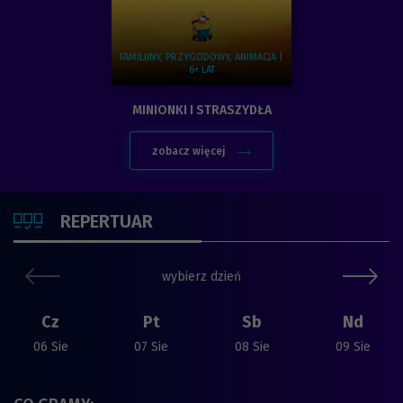
FAMILIJNY, PRZYGODOWY, ANIMACJA |
6+ LAT
Zobacz więcej na temat:
MINIONKI I STRASZYDŁA
zobacz więcej
SPRAWDŹ
REPERTUAR
poprzedni slide
nast
wybierz dzień
Cz
Pt
Sb
Nd
06 Sie
07 Sie
08 Sie
09 Sie