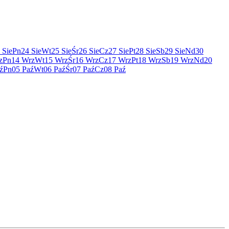
 Sie
Pn
24 Sie
Wt
25 Sie
Śr
26 Sie
Cz
27 Sie
Pt
28 Sie
Sb
29 Sie
Nd
30
z
Pn
14 Wrz
Wt
15 Wrz
Śr
16 Wrz
Cz
17 Wrz
Pt
18 Wrz
Sb
19 Wrz
Nd
20
ź
Pn
05 Paź
Wt
06 Paź
Śr
07 Paź
Cz
08 Paź