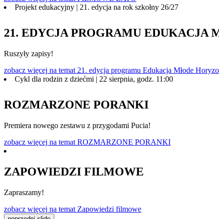
Projekt edukacyjny | 21. edycja na rok szkołny 26/27
21. EDYCJA PROGRAMU EDUKACJA
Ruszyły zapisy!
zobacz więcej
na temat 21. edycja programu Edukacja Młode Horyzo
Cykl dla rodzin z dziećmi | 22 sierpnia, godz. 11:00
ROZMARZONE PORANKI
Premiera nowego zestawu z przygodami Pucia!
zobacz więcej
na temat ROZMARZONE PORANKI
ZAPOWIEDZI FILMOWE
Zapraszamy!
zobacz więcej
na temat Zapowiedzi filmowe
poprzedni slide