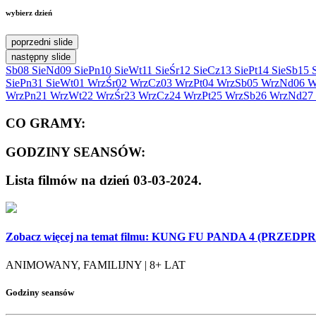
wybierz dzień
poprzedni slide
następny slide
Sb
08 Sie
Nd
09 Sie
Pn
10 Sie
Wt
11 Sie
Śr
12 Sie
Cz
13 Sie
Pt
14 Sie
Sb
15 
Sie
Pn
31 Sie
Wt
01 Wrz
Śr
02 Wrz
Cz
03 Wrz
Pt
04 Wrz
Sb
05 Wrz
Nd
06 W
Wrz
Pn
21 Wrz
Wt
22 Wrz
Śr
23 Wrz
Cz
24 Wrz
Pt
25 Wrz
Sb
26 Wrz
Nd
27
CO GRAMY:
GODZINY SEANSÓW:
Lista filmów na dzień 03-03-2024.
Zobacz więcej na temat filmu:
KUNG FU PANDA 4 (PRZEDP
ANIMOWANY, FAMILIJNY | 8+ LAT
Godziny seansów