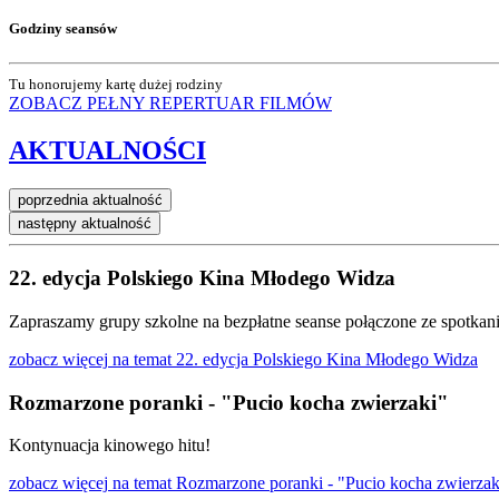
Godziny seansów
Tu honorujemy kartę dużej rodziny
ZOBACZ PEŁNY REPERTUAR
FILMÓW
AKTUALNOŚCI
poprzednia aktualność
następny aktualność
22. edycja Polskiego Kina Młodego Widza
Zapraszamy grupy szkolne na bezpłatne seanse połączone ze spotkan
zobacz więcej
na temat 22. edycja Polskiego Kina Młodego Widza
Rozmarzone poranki - "Pucio kocha zwierzaki"
Kontynuacja kinowego hitu!
zobacz więcej
na temat Rozmarzone poranki - "Pucio kocha zwierzak