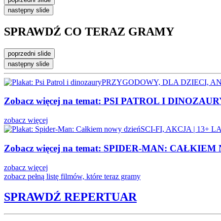
następny slide
SPRAWDŹ CO
TERAZ GRAMY
poprzedni slide
następny slide
PRZYGODOWY, DLA DZIECI, ANI
Zobacz więcej na temat:
PSI PATROL I DINOZAUR
zobacz więcej
SCI-FI, AKCJA | 13+ L
Zobacz więcej na temat:
SPIDER-MAN: CAŁKIEM
zobacz więcej
zobacz pełną listę
filmów, które teraz gramy
SPRAWDŹ
REPERTUAR