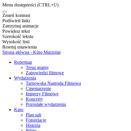
Menu dostępności
(CTRL+U)
Zmień kontrast
Podświetl linki
Zatrzymaj animacje
Powiększ tekst
Szerokość tekstu
Wysokość linii
Resetuj ustawienia
Strona główna - Kino Marzenie
Repertuar
Teraz gramy
Zapowiedzi filmowe
Wydarzenia
Tarnowska Nagroda Filmowa
Cinemarzenie
Imprezy Filmowe
Koncerty
Pozostałe wydarzenia
Kino
Plan sali
Fotorelacje
Historia
Bilety