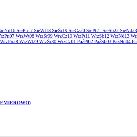
Sie
Nd
16 Sie
Pn
17 Sie
Wt
18 Sie
Śr
19 Sie
Cz
20 Sie
Pt
21 Sie
Sb
22 Sie
Nd
23
rz
Pn
07 Wrz
Wt
08 Wrz
Śr
09 Wrz
Cz
10 Wrz
Pt
11 Wrz
Sb
12 Wrz
Nd
13 Wr
 Wrz
Pn
28 Wrz
Wt
29 Wrz
Śr
30 Wrz
Cz
01 Paź
Pt
02 Paź
Sb
03 Paź
Nd
04 Pa
REMIEROWO)